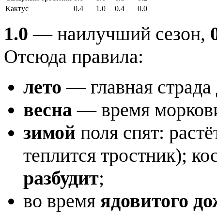
Кактус
0.4
1.0
0.4
0.0
1.0
— наилучший сезон,
Отсюда правила:
лето
— главная страда 
весна
— время морков
зимой
поля спят: растё
теплится тростник); к
разбудит
;
во время
ядовитого д