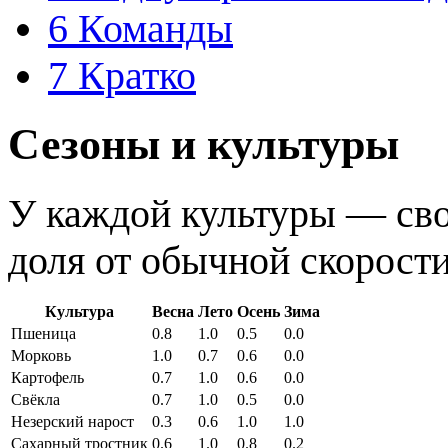
6
Команды
7
Кратко
Сезоны и культуры
У каждой культуры — св
доля от обычной скорости,
Культура
Весна
Лето
Осень
Зима
Пшеница
0.8
1.0
0.5
0.0
Морковь
1.0
0.7
0.6
0.0
Картофель
0.7
1.0
0.6
0.0
Свёкла
0.7
1.0
0.5
0.0
Незерский нарост
0.3
0.6
1.0
1.0
Сахарный тростник
0.6
1.0
0.8
0.2