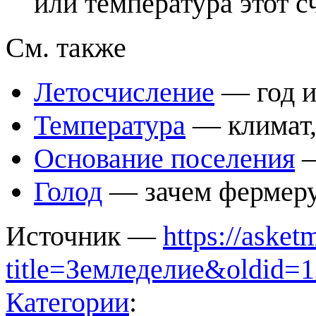
или температура этот с
См. также
Летосчисление
— год из
Температура
— климат, 
Основание поселения
—
Голод
— зачем фермеру
Источник —
https://aske
title=Земледелие&oldid=
Категории
: