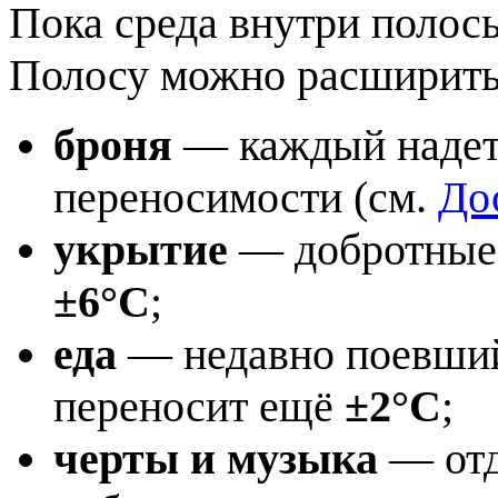
Пока среда внутри полосы
Полосу можно расширить
броня
— каждый надет
переносимости (см.
До
укрытие
— добротные 
±6°C
;
еда
— недавно поевший
переносит ещё
±2°C
;
черты и музыка
— отд