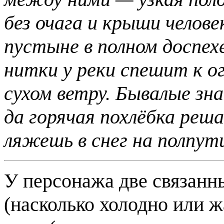
без очага и крыши челове
пустыне в полном доспех
нитки у реки спешит к о
сухом ветру. Бывалые з
да горячая похлёбка реш
ляжешь в снег на полпут
У персонажа две связан
(насколько холодно или ж