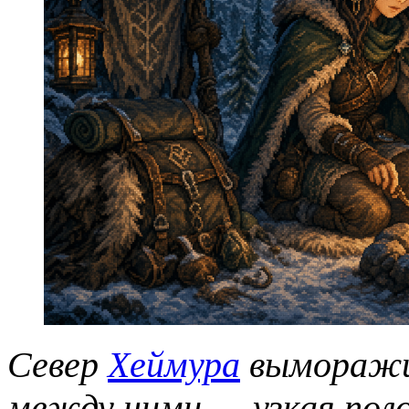
Север
Хеймура
выморажив
между ними — узкая поло