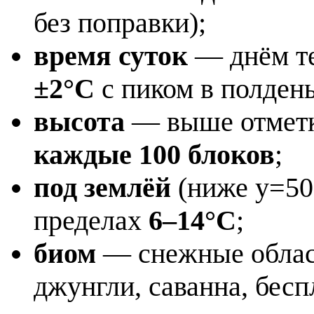
без поправки);
время суток
— днём те
±2°C
с пиком в полдень
высота
— выше отметк
каждые 100 блоков
;
под землёй
(ниже y=50
пределах
6–14°C
;
биом
— снежные облас
джунгли, саванна, бес