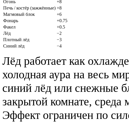
Огонь
+8
Печь / костёр (зажжённые)
+8
Магмовый блок
+6
Фонарь
+0.75
Факел
+0.5
Лёд
−2
Плотный лёд
−3
Синий лёд
−4
Лёд работает как охлажде
холодная аура на весь мир
синий лёд или снежные бл
закрытой комнате, среда 
Эффект ограничен по сил