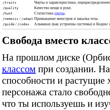
Черты и характеристики, перераспределен
/traits
Качество вещи в руке.
/quality
Статистика
охоты
.
/hunt
/
Привыкание монстров и закалка тела.
/nemesis
/adapt
/
Альманах (как устроены системы) и Кодекс 
/guide
/codex
Свобода вместо класс
На прошлом диске (Орбис,
классом
при создании. На
способности и растущие х
персонажа стало свободне
что ты используешь и изу