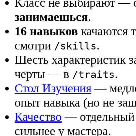
Класс не выбирают — с
занимаешься
.
16 навыков
качаются т
смотри
.
/skills
Шесть характеристик з
черты — в
.
/traits
Стол Изучения
— медле
опыт навыка (но не за
Качество
— отдельный 
сильнее у мастера.