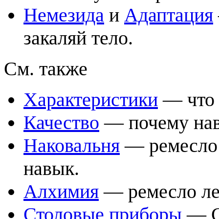
Немезида
и
Адаптация
закаляй тело.
См. также
Характеристики
— что р
Качество
— почему навы
Наковальня
— ремесло 
навык.
Алхимия
— ремесло ле
Столовые приборы
— Си