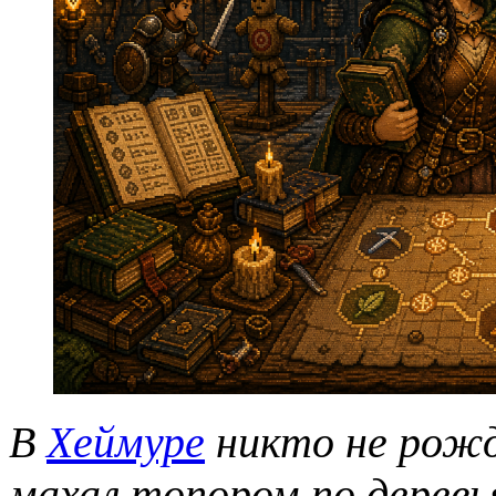
В
Хеймуре
никто не рожда
махал топором по дерев